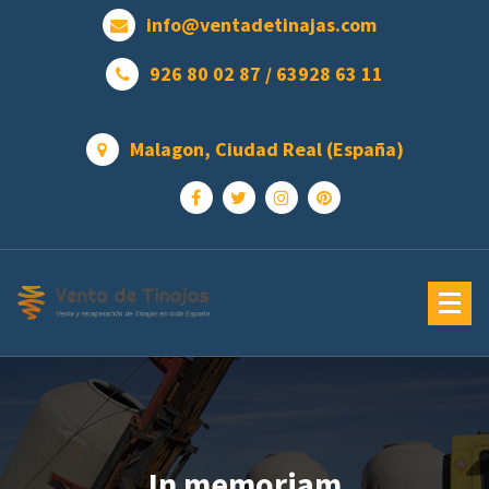
Saltar
info@ventadetinajas.com
al
contenido
926 80 02 87 / 63928 63 11
Malagon, Ciudad Real (España)
In memoriam