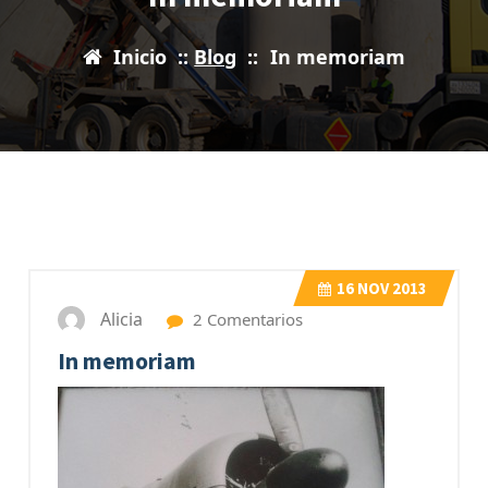
Inicio
::
Blog
::
In memoriam
16
NOV 2013
Alicia
2 Comentarios
In memoriam